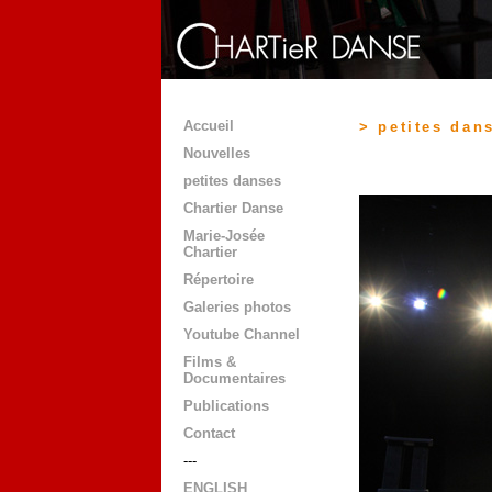
Accueil
> petites dan
Nouvelles
petites danses
Chartier Danse
Marie-Josée
Chartier
Répertoire
Galeries photos
Youtube Channel
Films &
Documentaires
Publications
Contact
---
ENGLISH