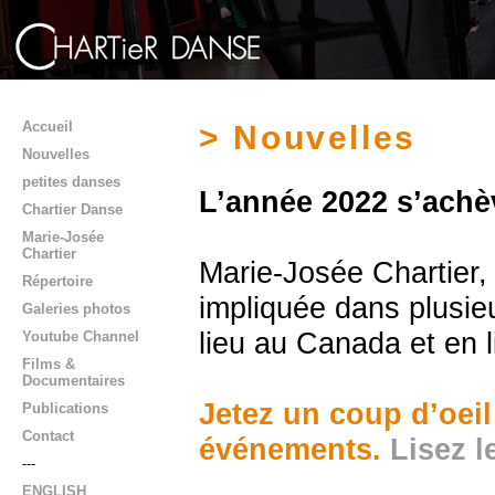
Accueil
> Nouvelles
Nouvelles
petites danses
L’année 2022 s’achèv
Chartier Danse
Marie-Josée
Chartier
Marie-Josée Chartier, 
Répertoire
impliquée dans plusieu
Galeries photos
lieu au Canada et en l
Youtube Channel
Films &
Documentaires
Jetez un coup d’oeil
Publications
Contact
événements.
Lisez l
---
ENGLISH