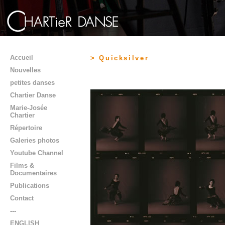
Accueil
> Quicksilver
Nouvelles
petites danses
Chartier Danse
Marie-Josée
Chartier
Répertoire
Galeries photos
Youtube Channel
Films &
Documentaires
Publications
Contact
---
ENGLISH